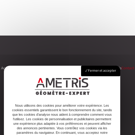
Accueil
Le cabinet
Foncier
Urbanisme
Copropriété
Topographie
Autres activités
Contact
Fermer et accepter
Adresse
2ter Cour Xavier Moreau, 33720 Podensac
Nous utilisons des cookies pour améliorer votre expérience. Les
cookies essentiels garantissent le bon fonctionnement du site, tandis
que les cookies d'analyse nous aident à comprendre comment vous
Téléphone
l'utilisez. Les cookies de personnalisation et publicitaires permettent
une expérience plus adaptée à vos préférences et peuvent afficher
05 56 27 26 08
des annonces pertinentes. Vous contrôlez vos cookies via les
paramètres du navigateur. En continuant, vous acceptez notre