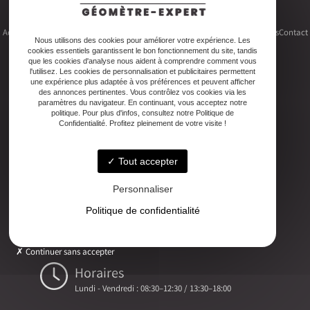
Accueil
Le cabinet
Foncier
Urbanisme
Copropriété
Topographie
Autres activités
Contact
Nous utilisons des cookies pour améliorer votre expérience. Les
cookies essentiels garantissent le bon fonctionnement du site, tandis
que les cookies d'analyse nous aident à comprendre comment vous
l'utilisez. Les cookies de personnalisation et publicitaires permettent
une expérience plus adaptée à vos préférences et peuvent afficher
des annonces pertinentes. Vous contrôlez vos cookies via les
Adresse
paramètres du navigateur. En continuant, vous acceptez notre
politique. Pour plus d'infos, consultez notre Politique de
2ter Cour Xavier Moreau, 33720 Podensac
Confidentialité. Profitez pleinement de votre visite !
Téléphone
Tout accepter
05 56 27 26 08
Personnaliser
Email
Politique de confidentialité
ludovic.chiarami@geometre-expert.fr
Continuer sans accepter
Horaires
Lundi - Vendredi : 08:30–12:30 / 13:30–18:00