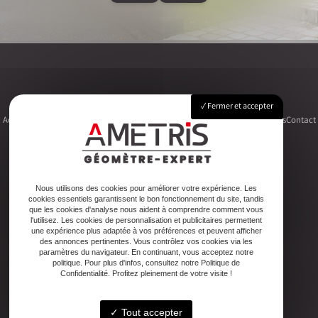
Fermer et accepter
Accueil
Le cabinet
Foncier
Urbanisme
Copropriété
Topographie
Autres activités
Contact
Adresse
Nous utilisons des cookies pour améliorer votre expérience. Les
cookies essentiels garantissent le bon fonctionnement du site, tandis
2ter Cour Xavier Moreau, 33720 Podensac
que les cookies d'analyse nous aident à comprendre comment vous
l'utilisez. Les cookies de personnalisation et publicitaires permettent
une expérience plus adaptée à vos préférences et peuvent afficher
Téléphone
des annonces pertinentes. Vous contrôlez vos cookies via les
paramètres du navigateur. En continuant, vous acceptez notre
05 56 27 26 08
politique. Pour plus d'infos, consultez notre Politique de
Confidentialité. Profitez pleinement de votre visite !
Email
Tout accepter