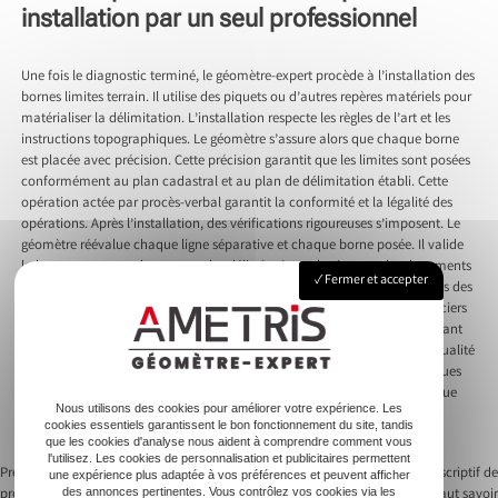
installation par un seul professionnel
Une fois le diagnostic terminé, le géomètre-expert procède à l’installation des
bornes limites terrain. Il utilise des piquets ou d’autres repères matériels pour
matérialiser la délimitation. L’installation respecte les règles de l’art et les
instructions topographiques. Le géomètre s’assure alors que chaque borne
est placée avec précision. Cette précision garantit que les limites sont posées
conformément au plan cadastral et au plan de délimitation établi. Cette
opération actée par procès-verbal garantit la conformité et la légalité des
opérations. Après l’installation, des vérifications rigoureuses s’imposent. Le
géomètre réévalue chaque ligne séparative et chaque borne posée. Il valide
la bonne correspondance entre les délimitations physiques et les documents
Fermer et accepter
officiels. Le géomètre-expert rédige alors un rapport confirmant le succès des
installations et vérifications. Ce rapport figure parmi les documents fonciers
officiels. Il protège ainsi contre toute contestation ultérieure. En conduisant
l’ensemble du processus, le géomètre-expert assure la cohérence et la qualité
du bornage. La supervision experte de toutes les étapes diminue les risques
d’erreurs et de litiges futurs. La vérification post-installation par un unique
Nous utilisons des cookies pour améliorer votre expérience. Les
professionnel fortifie les résultats obtenus. Elle garantit l’adhésion des
cookies essentiels garantissent le bon fonctionnement du site, tandis
riverains concernés.
que les cookies d'analyse nous aident à comprendre comment vous
l'utilisez. Les cookies de personnalisation et publicitaires permettent
Previous:
Comprendre la déclaration
Next:
Cout modification état descriptif de
une expérience plus adaptée à vos préférences et peuvent afficher
des annonces pertinentes. Vous contrôlez vos cookies via les
préalable de travaux dp pour éviter les
division : ce qu’il faut savoir