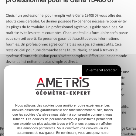
Choisir un professionnel pour remplir votre Cerfa 13408 07 vous offre des
atouts considérables. Ce dernier possède l’expérience nécessaire pour éviter
les pièges du formulaire. Un professionnel agréé vous guide pas à pas. Sa
maîtrise évite les erreurs courantes. Chaque détail du formulaire cerfa passe
sous son œil averti. Sa présence garantit l’exactitude des informations
fournies. Un professionnel agréé connaît les rouages administratifs. Cela
reste crucial pour une démarche sans faute. Naviguer seul à travers le
système d’immatriculation peut s’avérer complexe. Effectuer une demande
devient ainsi nettement plus simple et direct.
Fermer et accepter
Un professionnel engage sa réputation à chaque démarche. Il offre donc une
sécurité supplémentaire. Chaque élément du dossier de demande de carte
grise passe sous contrôle. Les professionnels agréés savent éviter les délais
inutiles. Chaque formulaire est un pas vers l’immatriculation réussie d’un
véhicule. Ils assurent que votre demande de nouvelle carte grise aboutisse.
Votre certificat de non gage ne sera jamais un mystère. Le professionnel
Nous utilisons des cookies pour améliorer votre expérience. Les
coche les cases de la déclaration préalable et des formulaires administratifs.
cookies essentiels garantissent le bon fonctionnement du site, tandis
Déclaration de cession, demande de duplicata ou changement d’état, il ne
que les cookies d'analyse nous aident à comprendre comment vous
recule devant aucune demande cerfa.
l'utilisez. Les cookies de personnalisation et publicitaires permettent
une expérience plus adaptée à vos préférences et peuvent afficher
Previous:
Aménagement durable : clés
Next:
Comprendre le mesurage Carrez
des annonces pertinentes. Vous contrôlez vos cookies via les
paramètres du navigateur. En continuant, vous acceptez notre
pour un espace de vie écoresponsable
pour sécuriser votre achat immobilier