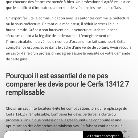
que chacune des étapes est menée à bien. Un professionnel agréé veille à ce
que le certificat d’immatriculation soit délivré dans les meilleurs délais.
Un expert facilite la communication avec les autorités comme la préfecture
ou la sous-préfecture. En tant que médiateur, il réduit le stress lié à la
bureaucratie. Grâce à son intervention, le vendeur et l’acheteur sont
sécurisés quant à la légalité de la démarche. L’enregistrement de
l’immatriculation du véhicule neuf ou d’occasion se fait sans heurt. Cette
compétence est précieuse dans le cadre d’une vente de voiture. Avoir recours
au savoir-faire d’un professionnel agréé assure la réussite de votre demande
de carte grise.
Pourquoi il est essentiel de ne pas
comparer les devis pour le Cerfa 13412 7
remplissable
Choisir un seul interlocuteur évite les complications lors du remplissage du
Cerfa 13412 7 remplissable. Comparer les devis perturbe la clarté du
processus. Un unique professionnel agréé fournit une continuité et une
optimisation des démarches administratives. En faisant confiance à un
spécialiste dédié, le propriétaire peut se concentrer sur d’autres aspects de la
Fermer et accepter