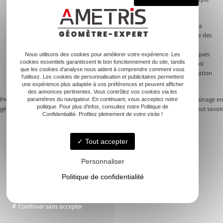
vente. Eviter la comparaison des prix garantit un service homogène, adapté
précisément aux besoins de votre cession.
Éviter de comparer les devis simplifie les processus d’immatriculation. La
clarté et l’efficacité de la transaction dépendent souvent de la cohérence des
services fournis par un interlocuteur structuré. En choisissant un
professionnel, on bénéficie de solutions adaptées, réduisant ainsi les risques
Nous utilisons des cookies pour améliorer votre expérience. Les
cookies essentiels garantissent le bon fonctionnement du site, tandis
d’anomalies dans le formulaire cerfa. L’acquéreur et le vendeur sont ainsi
que les cookies d'analyse nous aident à comprendre comment vous
protégés contre les erreurs administratives et les délais de mise en circulation
l'utilisez. Les cookies de personnalisation et publicitaires permettent
indésirables.
une expérience plus adaptée à vos préférences et peuvent afficher
des annonces pertinentes. Vous contrôlez vos cookies via les
Previous:
Comprendre les tarifs des
Next:
Règles de bon voisinage en
paramètres du navigateur. En continuant, vous acceptez notre
politique. Pour plus d'infos, consultez notre Politique de
géomètres pour la mesure de terrain
copropriété : ce qu’il faut savoir
Navigation
Confidentialité. Profitez pleinement de votre visite !
de
Tout accepter
l’article
Personnaliser
Accueil
Politique de confidentialité
Le cabinet
Foncier
Urbanisme
Continuer sans accepter
Copropriété