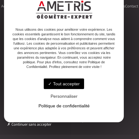
Accueil
Le cabinet
Foncier
Urbanisme
Copropriété
Topographie
Autres activités
Contact
Nous utilisons des cookies pour améliorer votre expérience. Les
cookies essentiels garantissent le bon fonctionnement du site, tandis
Adresse
que les cookies d'analyse nous aident à comprendre comment vous
2ter Cour Xavier Moreau, 33720 Podensac
l'utilisez. Les cookies de personnalisation et publicitaires permettent
une expérience plus adaptée à vos préférences et peuvent afficher
des annonces pertinentes. Vous contrôlez vos cookies via les
paramètres du navigateur. En continuant, vous acceptez notre
Téléphone
politique. Pour plus d'infos, consultez notre Politique de
05 56 27 26 08
Confidentialité. Profitez pleinement de votre visite !
Tout accepter
Email
ludovic.chiarami@geometre-expert.fr
Personnaliser
Politique de confidentialité
Horaires
Lundi - Vendredi : 08:30–12:30 / 13:30–18:00
Continuer sans accepter