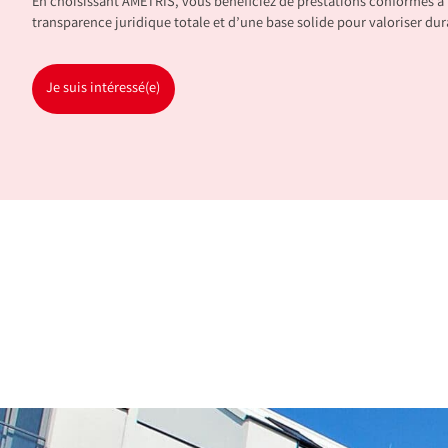
En choisissant AMETRIS, vous bénéficiez de prestations conformes à 
transparence juridique totale et d’une base solide pour valoriser du
Je suis intéressé(e)