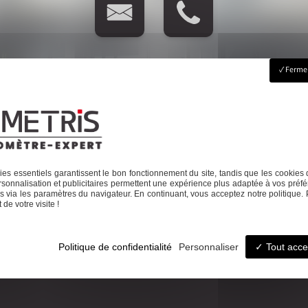
Fermer
ccueil
Le cabinet
Foncier
Urbanisme
Copropriété
Topographie
Autres activité
es essentiels garantissent le bon fonctionnement du site, tandis que les cookies 
sonnalisation et publicitaires permettent une expérience plus adaptée à vos préfé
 via les paramètres du navigateur. En continuant, vous acceptez notre politique. 
de votre visite !
éphone
Email
Politique de confidentialité
Personnaliser
Tout acce
7 26 08
ludovic.chiarami@geometr