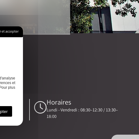
 et accepter
s
Contact
d'analyse
rences et
Pour plus
Horaires
Lundi - Vendredi : 08:30–12:30 / 13:30–
pter
e-expert.fr
18:00