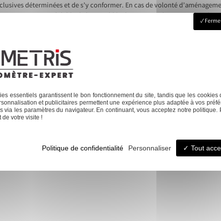
xclusives déterminées et de s’y conformer. En cas de volonté d’aménageme
une autorisation préalable de l’assemblée des copropriétaires impliqués.
Fermer
ant les parties communes spéciales nécessitent souvent une majorité abso
e des travaux envisagés. Les copropriétaires doivent aussi participer acti
à la gestion et l’entretien des parties spéciales. Une bonne communication
ravaux de rénovation ou d’amélioration. La connaissance des obligations et
pour garantir la pérennité des relations harmonieuses au sein de la copro
 faut savoir
Next:
Com
es essentiels garantissent le bon fonctionnement du site, tandis que les cookies 
sonnalisation et publicitaires permettent une expérience plus adaptée à vos préfé
 via les paramètres du navigateur. En continuant, vous acceptez notre politique. 
de votre visite !
Politique de confidentialité
Personnaliser
Tout acce
ier
Urbanisme
Copropriété
Topographie