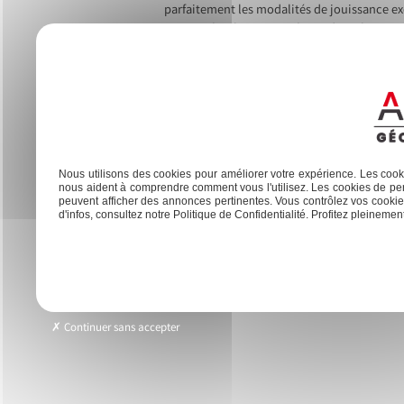
parfaitement les modalités de jouissance e
concernées, le copropriétaire doit obtenir 
Les décisions concernant les travaux affect
copropriétaires concernés selon l’importanc
budget prévisionnel des dépenses relatives 
essentielle pour anticiper les besoins en t
spéciales recouvre une importance capitale 
Previous:
Calculer le tarif de bornage d’un terrain : ce qu’il
Nous utilisons des cookies pour améliorer votre expérience. Les cooki
nous aident à comprendre comment vous l'utilisez. Les cookies de per
Navigation
peuvent afficher des annonces pertinentes. Vous contrôlez vos cookies
d'infos, consultez notre Politique de Confidentialité. Profitez pleinement 
de
l’article
Accueil
Le cabinet
Fonc
Continuer sans accepter