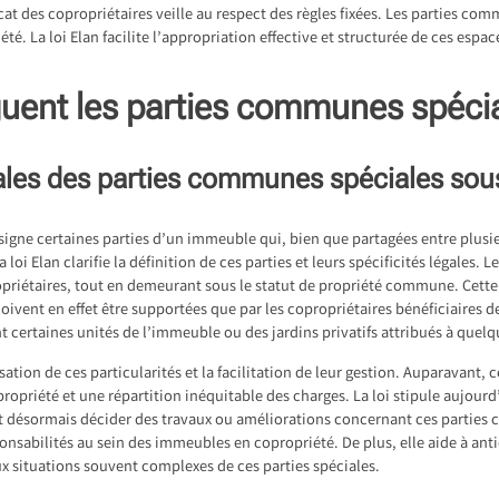
at des copropriétaires veille au respect des règles fixées. Les parties co
é. La loi Elan facilite l’appropriation effective et structurée de ces espac
uent les parties communes spécia
ales des parties communes spéciales sous 
signe certaines parties d’un immeuble qui, bien que partagées entre plusi
a loi Elan clarifie la définition de ces parties et leurs spécificités légale
propriétaires, tout en demeurant sous le statut de propriété commune. Cette
doivent en effet être supportées que par les copropriétaires bénéficiaires de
 certaines unités de l’immeuble ou des jardins privatifs attribués à quel
isation de ces particularités et la facilitation de leur gestion. Auparavant,
ropriété et une répartition inéquitable des charges. La loi stipule aujour
 désormais décider des travaux ou améliorations concernant ces parties 
sponsabilités au sein des immeubles en copropriété. De plus, elle aide à anti
ux situations souvent complexes de ces parties spéciales.