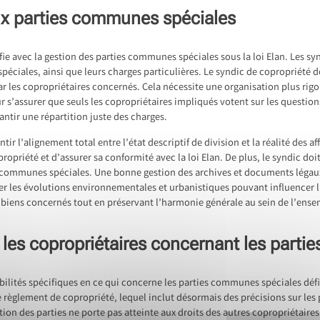
ux parties communes spéciales
ifie avec la gestion des parties communes spéciales sous la loi Elan. Les s
éciales, ainsi que leurs charges particulières. Le syndic de copropriété d
r les copropriétaires concernés. Cela nécessite une organisation plus rig
ur s’assurer que seuls les copropriétaires impliqués votent sur les questi
ntir une répartition juste des charges.
tir l’alignement total entre l’état descriptif de division et la réalité des
ropriété et d’assurer sa conformité avec la loi Elan. De plus, le syndic doi
ies communes spéciales. Une bonne gestion des archives et documents légaux
iller les évolutions environnementales et urbanistiques pouvant influencer
 biens concernés tout en préservant l’harmonie générale au sein de l’ens
r les copropriétaires concernant les part
ilités spécifiques en ce qui concerne les parties communes spéciales défini
e règlement de copropriété, lequel inclut désormais des précisions sur l
ation des parties ne porte pas atteinte aux droits des autres copropriétair