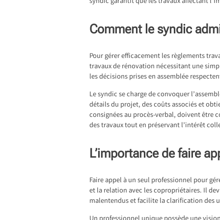
syndic garantit que les travaux affectant l
Comment le syndic admin
Pour gérer efficacement les règlements trava
travaux de rénovation nécessitant une simp
les décisions prises en assemblée respectent
Le syndic se charge de convoquer l’assemblée 
détails du projet, des coûts associés et obt
consignées au procès-verbal, doivent être c
des travaux tout en préservant l’intérêt col
L’importance de faire ap
Faire appel à un seul professionnel pour gé
et la relation avec les copropriétaires. Il d
malentendus et facilite la clarification des 
Un professionnel unique possède une vision gl