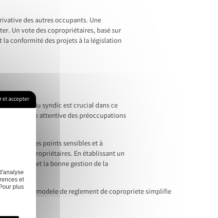
privative des autres occupants. Une
ter. Un vote des copropriétaires, basé sur
 la conformité des projets à la législation
 et accepter
e. Le rôle du syndic est crucial dans ce
été. Une écoute attentive des préoccupations
dentifier les points sensibles et à
sure les copropriétaires. En établissant un
la pérennité et la bonne gestion de la
d'analyse
rences et
Pour plus
mprendre le modele de reglement de copropriete simplifie