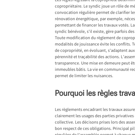
Les règles régissant la copropriété détermin
copropriétaire. Le syndic joue un rôle de m
convocation régulière permet de clarifier le
rénovation énergétique, par exemple, nécess
permettant de financer les travaux votés. La
syndic bénévole, s’il existe, gère parfois de
Toute modification du règlement de copropr
modalités de jouissance évite les conflits. 
de copropriété, en évoluant, s’adaptent aux
pérennité et traçabilité des actions. L’asse
transparence. Une mise en demeure peut être
immeubles bâtis. La vie en communauté requi
permet de limiter les nuisances.
Pourquoi les règles trav
Les règlements encadrant les travaux assuren
clairement les usages des parties privativ
collective. Les décisons prises lors des asse
bon respect de ces obligations. Principal pil