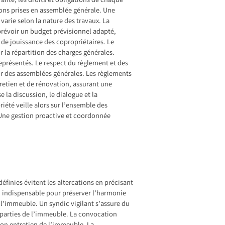
rante, les droits et obligations de chaque
ions prises en assemblée générale. Une
varie selon la nature des travaux. La
prévoir un budget prévisionnel adapté,
 de jouissance des copropriétaires. Le
ur la répartition des charges générales.
eprésentés. Le respect du règlement et des
our des assemblées générales. Les règlements
retien et de rénovation, assurant une
 la discussion, le dialogue et la
iété veille alors sur l’ensemble des
 Une gestion proactive et coordonnée
éfinies évitent les altercations en précisant
l indispensable pour préserver l’harmonie
e l’immeuble. Un syndic vigilant s’assure du
es parties de l’immeuble. La convocation