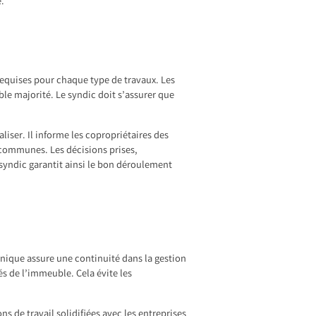
e.
 requises pour chaque type de travaux. Les
e majorité. Le syndic doit s’assurer que
liser. Il informe les copropriétaires des
s communes. Les décisions prises,
 syndic garantit ainsi le bon déroulement
unique assure une continuité dans la gestion
tés de l’immeuble. Cela évite les
s de travail solidifiées avec les entreprises