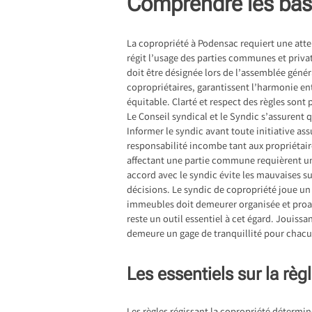
Comprendre les base
La
copropriété à Podensac
requiert une atte
régit l’usage des parties communes et priva
doit être désignée lors de l’assemblée génér
copropriétaires, garantissent l’harmonie entr
équitable. Clarté et respect des règles sont
Le Conseil syndical et le Syndic s’assurent
Informer le syndic avant toute initiative as
responsabilité incombe tant aux propriétair
affectant une partie commune requièrent un
accord avec le syndic évite les mauvaises 
décisions. Le syndic de copropriété joue un 
immeubles doit demeurer organisée et proact
reste un outil essentiel à cet égard. Jouiss
demeure un gage de tranquillité pour chac
Les essentiels sur la rè