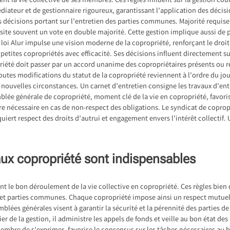
ent la vie collective de ses membres. Ces règles influent sur la gestion cou
édiateur et de gestionnaire rigoureux, garantissant l’application des décis
s décisions portant sur l’entretien des parties communes. Majorité requise 
ite souvent un vote en double majorité. Cette gestion implique aussi de 
 loi Alur impulse une vision moderne de la copropriété, renforçant le droit
s petites copropriétés avec efficacité. Ses décisions influent directement s
iété doit passer par un accord unanime des copropriétaires présents ou r
Toutes modifications du statut de la copropriété reviennent à l’ordre du j
 nouvelles circonstances. Un carnet d’entretien consigne les travaux d’ent
mblée générale de copropriété, moment clé de la vie en copropriété, favorise
 nécessaire en cas de non-respect des obligations. Le syndicat de copropr
ert respect des droits d’autrui et engagement envers l’intérêt collectif.
aux copropriété sont indispensables
t le bon déroulement de la vie collective en copropriété. Ces règles bien d
es et parties communes. Chaque copropriété impose ainsi un respect mutue
mblées générales visent à garantir la sécurité et la pérennité des parties d
ier de la gestion, il administre les appels de fonds et veille au bon état d