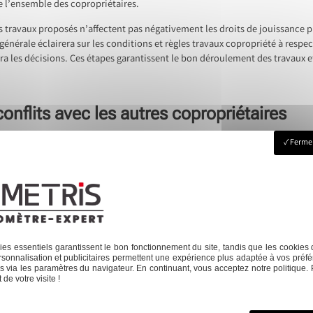
de l’ensemble des copropriétaires.
es travaux proposés n’affectent pas négativement les droits de jouissance 
énérale éclairera sur les conditions et règles travaux copropriété à respec
sera les décisions. Ces étapes garantissent le bon déroulement des travaux et
conflits avec les autres copropriétaires
Fermer
iétaires requiert une communication proactive et une compréhension mutuell
nformations essentielles et veille à l’application du règlement de copropri
es.
st fondamental pour maintenir une ambiance harmonieuse. Le syndic aide à i
sparence totale sur l’impact des travaux et leur répartition financière ras
ojets se réalisent dans un esprit de collaboration positive, assurant ainsi 
es essentiels garantissent le bon fonctionnement du site, tandis que les cookies 
sonnalisation et publicitaires permettent une expérience plus adaptée à vos préfé
 via les paramètres du navigateur. En continuant, vous acceptez notre politique. 
marches administratives
Next:
Co
de votre visite !