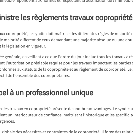
’immeuble répondent aux normes et respectent la destination de l’immeubl
istre les règlements travaux copropriété
ux copropriété, le syndic doit maîtriser les différentes règles de majorité
le majorité diffèrent de ceux demandant une majorité absolue ou une doubl
 la législation en vigueur.
générale, en veillant à ce que l’ordre du jour inclue tous les travaux à réa
ient l’autorisation préalable requise pour les travaux impactant les partie
onformes aux statuts de la copropriété et au règlement de copropriété. Le
lectif de l’ensemble des copropriétaires.
pel à un professionnel unique
rer les travaux en copropriété présente de nombreux avantages. Le syndic 
evient un interlocuteur de confiance, maîtrisant l’historique et les spécifici
urgences.
obale des nécessités et contraintes de la copropriété. Il forge des relation