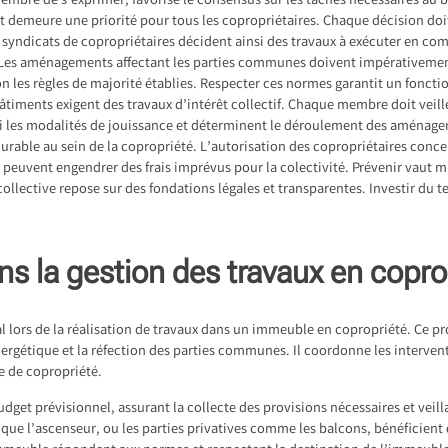
mbre de s’exprimer, favorise le consensus sur les tâches nécessaires au 
 demeure une priorité pour tous les copropriétaires. Chaque décision doit
 syndicats de copropriétaires décident ainsi des travaux à exécuter en co
Les aménagements affectant les parties communes doivent impérativement 
n les règles de majorité établies. Respecter ces normes garantit un fon
bâtiments exigent des travaux d’intérêt collectif. Chaque membre doit veiller
si les modalités de jouissance et déterminent le déroulement des aménage
urable au sein de la copropriété. L’autorisation des copropriétaires concern
 peuvent engendrer des frais imprévus pour la colectivité. Prévenir vaut mi
collective repose sur des fondations légales et transparentes. Investir du 
ns la gestion des travaux en copro
al lors de la réalisation de travaux dans un immeuble en copropriété. Ce 
nergétique et la réfection des parties communes. Il coordonne les interven
e de copropriété.
udget prévisionnel, assurant la collecte des provisions nécessaires et vei
que l’ascenseur, ou les parties privatives comme les balcons, bénéficient 