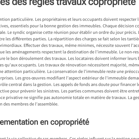
s des règles travaux copropriété
ntion particulière. Les propriétaires et leurs occupants doivent respecte
tives, essentiels pour la bonne gestion des immeubles. Chaque décision c
ale. Le syndic organise cette réunion pour établir un ordre du jour précis. 
e les différentes parties. La répartition des charges se fait selon les tantiè
 primordiaux. Effectuer des travaux, même minimes, nécessite souvent l’acc
 que les aménagements respectent la destination de l’immeuble. Le non-resp
sure le bon déroulement des travaux. Les locataires doivent informer leurs
es qu’aux ocupants. Les travaux de rénovation nécessitent majorité, même 
e attention particulière. La conservation de l’immeuble reste une préocc
surprises. Les gros-œuvres modifiant l’aspect extérieur de l’immeuble dem
rôle central dans la gestion. Les appels de fonds ans doute pour financer 
ive pour prévenir les sinistres. Les parties communes doivent être entre
ance privative ne signifie pas autonomie totale en matière de travaux. La g
un des membres de l’assemblée.
glementation en copropriété