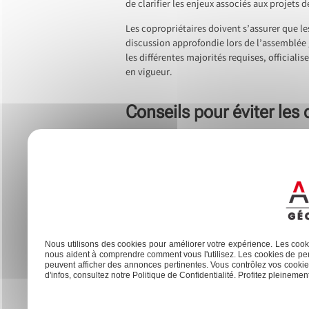
de clarifier les enjeux associés aux projets 
Les copropriétaires doivent s’assurer que l
discussion approfondie lors de l’assemblée g
les différentes majorités requises, officiali
en vigueur.
Conseils pour éviter les 
Éviter les conflits avec les autres copropr
processus. Il facilite la transmission des i
des copropriétaires évite les tensions inutil
Le respect des règles travaux copropriété e
négocier les compromis nécessaires. Une tran
climat de confiance et de coopération, les pr
Nous utilisons des cookies pour améliorer votre expérience. Les cooki
copropriété.
nous aident à comprendre comment vous l'utilisez. Les cookies de per
peuvent afficher des annonces pertinentes. Vous contrôlez vos cookies
Previous:
Comment remplir le Cerfa 13404 10 pour vos dé
d'infos, consultez notre Politique de Confidentialité. Profitez pleinement 
Navigation