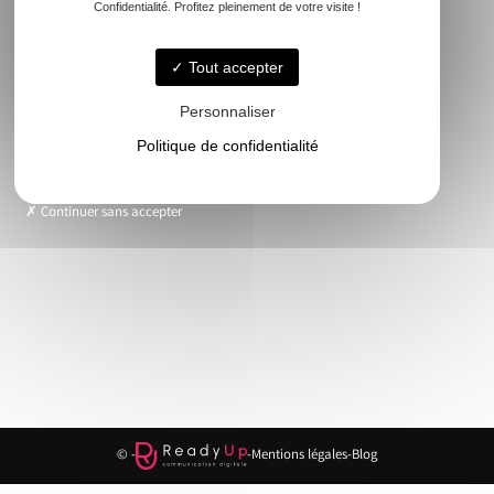
de
Confidentialité. Profitez pleinement de votre visite !
l’article
Tout accepter
Accueil
Personnaliser
Le cabinet
Politique de confidentialité
Foncier
Urbanisme
Copropriété
Continuer sans accepter
Topographie
Autres activités
Contact
© -
-
Mentions légales
-
Blog