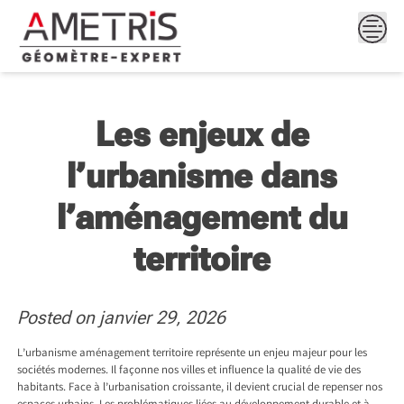
Skip
to
content
Les enjeux de
l’urbanisme dans
l’aménagement du
territoire
Posted on
janvier 29, 2026
L’urbanisme aménagement territoire représente un enjeu majeur pour les
sociétés modernes. Il façonne nos villes et influence la qualité de vie des
habitants. Face à l’urbanisation croissante, il devient crucial de repenser nos