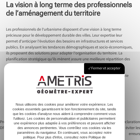
La vision à long terme des professionnels
de l’aménagement du territoire
Les professionnels de l’urbanisme disposent d’une vision à long terme
précieuse pour le développement durable des villes. Leur expertise leur
permet d’anticiper l’évolution des besoins en infrastructures et services
publics. En analysant les tendances démographiques et socio-économiques,
ils proposent des solutions pour adapter l’organisation du territoire. La
planification stratégique qu’ils mènent assure une meilleure répartition des
activités économiques et habitables.
Fermer et accepter
Pour les projets urbains, il importe de garantir la pérennité du cadre de vie
offert aux habitants. Les professionnels de l’aménagement prêtent une
attention particulière à la mixité sociale et fonctionnelle des espaces. Ils
travaillent à réduire les inégalités spatiales et à promouvoir la cohésion
territoriale. Grâce à une approche globale et multiscalaire, ces experts
Nous utilisons des cookies pour améliorer votre expérience. Les
parviennent à conjuguer croissance urbaine et préservation
cookies essentiels garantissent le bon fonctionnement du site, tandis
environnementale.
que les cookies d'analyse nous aident à comprendre comment vous
l'utilisez. Les cookies de personnalisation et publicitaires permettent
Previous:
Comprendre la différence entre
Next:
Comprendre la déclaration
une expérience plus adaptée à vos préférences et peuvent afficher
DPE et loi Carrez
préalable de travaux dp pour éviter les
des annonces pertinentes. Vous contrôlez vos cookies via les
Navigation
paramètres du navigateur. En continuant, vous acceptez notre
erreurs
politique. Pour plus d'infos, consultez notre Politique de