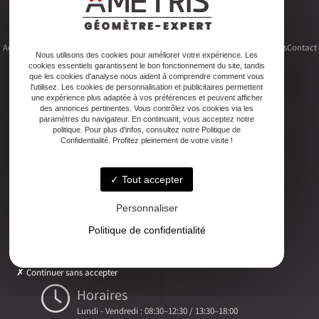
Accueil
Le cabinet
Foncier
Urbanisme
Copropriété
Topographie
Autres activités
Contact
Nous utilisons des cookies pour améliorer votre expérience. Les
cookies essentiels garantissent le bon fonctionnement du site, tandis
que les cookies d'analyse nous aident à comprendre comment vous
l'utilisez. Les cookies de personnalisation et publicitaires permettent
une expérience plus adaptée à vos préférences et peuvent afficher
des annonces pertinentes. Vous contrôlez vos cookies via les
Adresse
paramètres du navigateur. En continuant, vous acceptez notre
politique. Pour plus d'infos, consultez notre Politique de
2ter Cour Xavier Moreau, 33720 Podensac
Confidentialité. Profitez pleinement de votre visite !
Téléphone
Tout accepter
05 56 27 26 08
Personnaliser
Email
Politique de confidentialité
ludovic.chiarami@geometre-expert.fr
Continuer sans accepter
Horaires
Lundi - Vendredi : 08:30–12:30 / 13:30–18:00