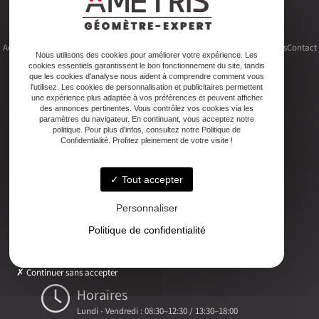
Accueil
Le cabinet
Foncier
Urbanisme
Copropriété
Topographie
Autres activités
Contact
Nous utilisons des cookies pour améliorer votre expérience. Les
cookies essentiels garantissent le bon fonctionnement du site, tandis
que les cookies d'analyse nous aident à comprendre comment vous
l'utilisez. Les cookies de personnalisation et publicitaires permettent
une expérience plus adaptée à vos préférences et peuvent afficher
des annonces pertinentes. Vous contrôlez vos cookies via les
Adresse
paramètres du navigateur. En continuant, vous acceptez notre
politique. Pour plus d'infos, consultez notre Politique de
2ter Cour Xavier Moreau, 33720 Podensac
Confidentialité. Profitez pleinement de votre visite !
Téléphone
Tout accepter
05 56 27 26 08
Personnaliser
Email
Politique de confidentialité
ludovic.chiarami@geometre-expert.fr
Continuer sans accepter
Horaires
Lundi - Vendredi : 08:30–12:30 / 13:30–18:00