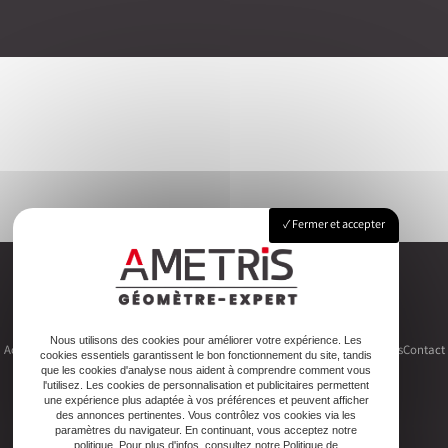
Fermer et accepter
Nous utilisons des cookies pour améliorer votre expérience. Les
Accueil
Le cabinet
Foncier
Urbanisme
Copropriété
Topographie
Autres activités
Contact
cookies essentiels garantissent le bon fonctionnement du site, tandis
que les cookies d'analyse nous aident à comprendre comment vous
l'utilisez. Les cookies de personnalisation et publicitaires permettent
une expérience plus adaptée à vos préférences et peuvent afficher
des annonces pertinentes. Vous contrôlez vos cookies via les
paramètres du navigateur. En continuant, vous acceptez notre
politique. Pour plus d'infos, consultez notre Politique de