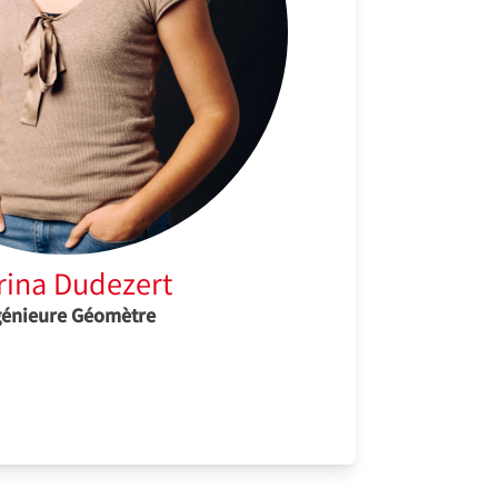
rina Dudezert
génieure Géomètre