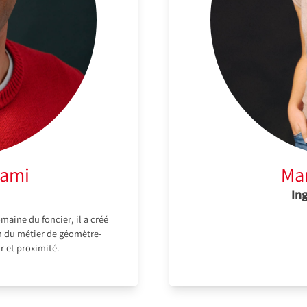
rami
Ma
In
maine du foncier, il a créé
n du métier de géomètre-
r et proximité.