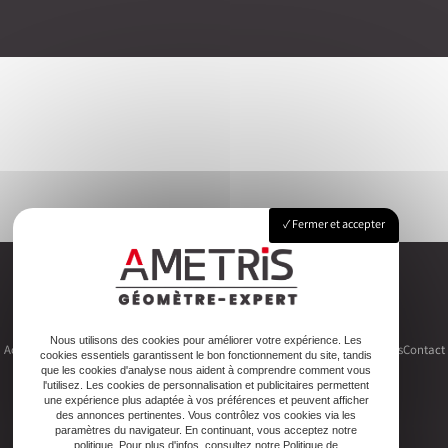
Fermer et accepter
Nous utilisons des cookies pour améliorer votre expérience. Les
Accueil
Le cabinet
Foncier
Urbanisme
Copropriété
Topographie
Autres activités
Contact
cookies essentiels garantissent le bon fonctionnement du site, tandis
que les cookies d'analyse nous aident à comprendre comment vous
l'utilisez. Les cookies de personnalisation et publicitaires permettent
une expérience plus adaptée à vos préférences et peuvent afficher
des annonces pertinentes. Vous contrôlez vos cookies via les
paramètres du navigateur. En continuant, vous acceptez notre
politique. Pour plus d'infos, consultez notre Politique de