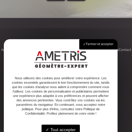
Fermer et accepter
Accueil
Le cabinet
Foncier
Urbanisme
Copropriété
Topographie
Autres activités
Contact
Adresse
Nous utilisons des cookies pour améliorer votre expérience. Les
cookies essentiels garantissent le bon fonctionnement du site, tandis
2ter Cour Xavier Moreau, 33720 Podensac
que les cookies d'analyse nous aident à comprendre comment vous
l'utilisez. Les cookies de personnalisation et publicitaires permettent
une expérience plus adaptée à vos préférences et peuvent afficher
Téléphone
des annonces pertinentes. Vous contrôlez vos cookies via les
paramètres du navigateur. En continuant, vous acceptez notre
05 56 27 26 08
politique. Pour plus d'infos, consultez notre Politique de
Confidentialité. Profitez pleinement de votre visite !
Email
Tout accepter