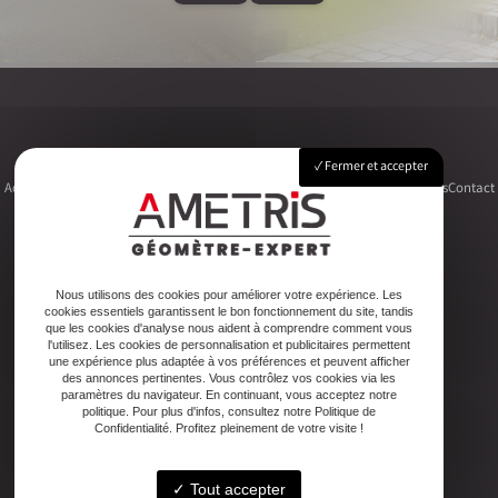
Fermer et accepter
Accueil
Le cabinet
Foncier
Urbanisme
Copropriété
Topographie
Autres activités
Contact
Adresse
Nous utilisons des cookies pour améliorer votre expérience. Les
cookies essentiels garantissent le bon fonctionnement du site, tandis
2ter Cour Xavier Moreau, 33720 Podensac
que les cookies d'analyse nous aident à comprendre comment vous
l'utilisez. Les cookies de personnalisation et publicitaires permettent
une expérience plus adaptée à vos préférences et peuvent afficher
Téléphone
des annonces pertinentes. Vous contrôlez vos cookies via les
paramètres du navigateur. En continuant, vous acceptez notre
05 56 27 26 08
politique. Pour plus d'infos, consultez notre Politique de
Confidentialité. Profitez pleinement de votre visite !
Email
Tout accepter