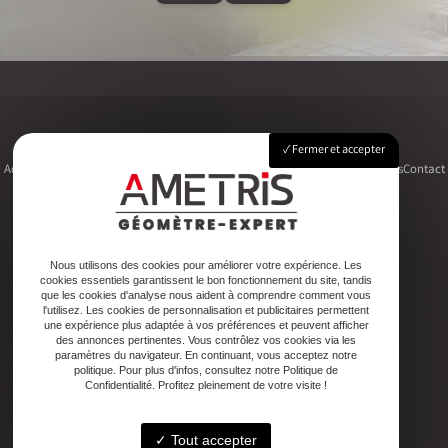
Fermer et accepter
Accueil
Le cabinet
Foncier
Urbanisme
Copropriété
Topographie
Autres activités
Contact
Adresse
Nous utilisons des cookies pour améliorer votre expérience. Les
cookies essentiels garantissent le bon fonctionnement du site, tandis
2ter Cour Xavier Moreau, 33720 Podensac
que les cookies d'analyse nous aident à comprendre comment vous
l'utilisez. Les cookies de personnalisation et publicitaires permettent
une expérience plus adaptée à vos préférences et peuvent afficher
Téléphone
des annonces pertinentes. Vous contrôlez vos cookies via les
paramètres du navigateur. En continuant, vous acceptez notre
05 56 27 26 08
politique. Pour plus d'infos, consultez notre Politique de
Confidentialité. Profitez pleinement de votre visite !
Email
Tout accepter