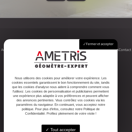
Fermer et accepter
Accueil
Le cabinet
Foncier
Urbanisme
Copropriété
Topographie
Autres activités
Contact
Adresse
Nous utilisons des cookies pour améliorer votre expérience. Les
cookies essentiels garantissent le bon fonctionnement du site, tandis
2ter Cour Xavier Moreau, 33720 Podensac
que les cookies d'analyse nous aident à comprendre comment vous
l'utilisez. Les cookies de personnalisation et publicitaires permettent
une expérience plus adaptée à vos préférences et peuvent afficher
Téléphone
des annonces pertinentes. Vous contrôlez vos cookies via les
paramètres du navigateur. En continuant, vous acceptez notre
05 56 27 26 08
politique. Pour plus d'infos, consultez notre Politique de
Confidentialité. Profitez pleinement de votre visite !
Email
Tout accepter