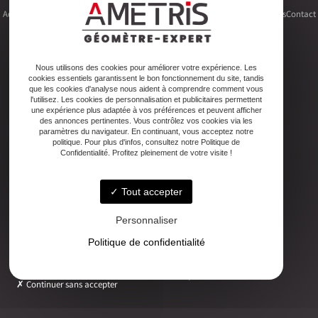
Accueil
Le cabinet
Foncier
Urbanisme
Copropriété
Topographie
Autres activités
Contact
Nous utilisons des cookies pour améliorer votre expérience. Les
cookies essentiels garantissent le bon fonctionnement du site, tandis
Adresse
que les cookies d'analyse nous aident à comprendre comment vous
2ter Cour Xavier Moreau, 33720 Podensac
l'utilisez. Les cookies de personnalisation et publicitaires permettent
une expérience plus adaptée à vos préférences et peuvent afficher
des annonces pertinentes. Vous contrôlez vos cookies via les
paramètres du navigateur. En continuant, vous acceptez notre
Téléphone
politique. Pour plus d'infos, consultez notre Politique de
05 56 27 26 08
Confidentialité. Profitez pleinement de votre visite !
Tout accepter
Email
ludovic.chiarami@geometre-expert.fr
Personnaliser
Politique de confidentialité
Horaires
Lundi - Vendredi : 08:30–12:30 / 13:30–18:00
Continuer sans accepter