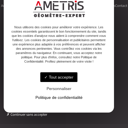
Accueil
Le cabinet
Foncier
Urbanisme
Copropriété
Topographie
Autres activités
Contact
Nous utilisons des cookies pour améliorer votre expérience. Les
cookies essentiels garantissent le bon fonctionnement du site, tandis
Adresse
que les cookies d'analyse nous aident à comprendre comment vous
2ter Cour Xavier Moreau, 33720 Podensac
l'utilisez. Les cookies de personnalisation et publicitaires permettent
une expérience plus adaptée à vos préférences et peuvent afficher
des annonces pertinentes. Vous contrôlez vos cookies via les
paramètres du navigateur. En continuant, vous acceptez notre
Téléphone
politique. Pour plus d'infos, consultez notre Politique de
05 56 27 26 08
Confidentialité. Profitez pleinement de votre visite !
Tout accepter
Email
ludovic.chiarami@geometre-expert.fr
Personnaliser
Politique de confidentialité
Horaires
Lundi - Vendredi : 08:30–12:30 / 13:30–18:00
Continuer sans accepter