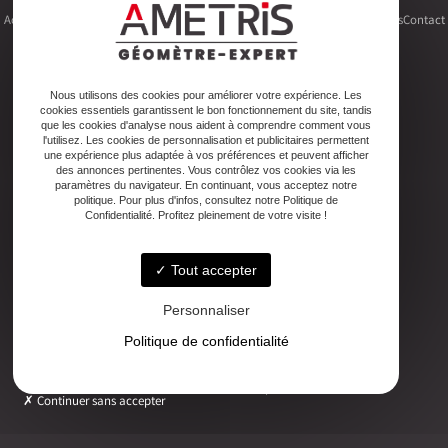
Accueil
Le cabinet
Foncier
Urbanisme
Copropriété
Topographie
Autres activités
Contact
Nous utilisons des cookies pour améliorer votre expérience. Les
cookies essentiels garantissent le bon fonctionnement du site, tandis
Adresse
que les cookies d'analyse nous aident à comprendre comment vous
2ter Cour Xavier Moreau, 33720 Podensac
l'utilisez. Les cookies de personnalisation et publicitaires permettent
une expérience plus adaptée à vos préférences et peuvent afficher
des annonces pertinentes. Vous contrôlez vos cookies via les
paramètres du navigateur. En continuant, vous acceptez notre
Téléphone
politique. Pour plus d'infos, consultez notre Politique de
05 56 27 26 08
Confidentialité. Profitez pleinement de votre visite !
Tout accepter
Email
ludovic.chiarami@geometre-expert.fr
Personnaliser
Politique de confidentialité
Horaires
Lundi - Vendredi : 08:30–12:30 / 13:30–18:00
Continuer sans accepter