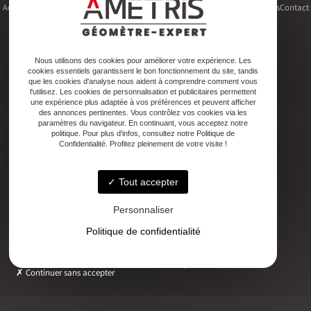
Accueil
Le cabinet
Foncier
Urbanisme
Copropriété
Topographie
Autres activités
Contact
Nous utilisons des cookies pour améliorer votre expérience. Les
cookies essentiels garantissent le bon fonctionnement du site, tandis
Adresse
que les cookies d'analyse nous aident à comprendre comment vous
2ter Cour Xavier Moreau, 33720 Podensac
l'utilisez. Les cookies de personnalisation et publicitaires permettent
une expérience plus adaptée à vos préférences et peuvent afficher
des annonces pertinentes. Vous contrôlez vos cookies via les
paramètres du navigateur. En continuant, vous acceptez notre
Téléphone
politique. Pour plus d'infos, consultez notre Politique de
05 56 27 26 08
Confidentialité. Profitez pleinement de votre visite !
Tout accepter
Email
ludovic.chiarami@geometre-expert.fr
Personnaliser
Politique de confidentialité
Horaires
Lundi - Vendredi : 08:30–12:30 / 13:30–18:00
Continuer sans accepter