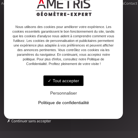
Accueil
Le cabinet
Foncier
Urbanisme
Copropriété
Topographie
Autres activités
Contact
Nous utilisons des cookies pour améliorer votre expérience. Les
cookies essentiels garantissent le bon fonctionnement du site, tandis
Adresse
que les cookies d'analyse nous aident à comprendre comment vous
2ter Cour Xavier Moreau, 33720 Podensac
l'utilisez. Les cookies de personnalisation et publicitaires permettent
une expérience plus adaptée à vos préférences et peuvent afficher
des annonces pertinentes. Vous contrôlez vos cookies via les
paramètres du navigateur. En continuant, vous acceptez notre
Téléphone
politique. Pour plus d'infos, consultez notre Politique de
05 56 27 26 08
Confidentialité. Profitez pleinement de votre visite !
Tout accepter
Email
ludovic.chiarami@geometre-expert.fr
Personnaliser
Politique de confidentialité
Horaires
Lundi - Vendredi : 08:30–12:30 / 13:30–18:00
Continuer sans accepter