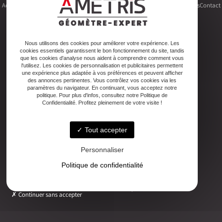
Accueil
Le cabinet
Foncier
Urbanisme
Copropriété
Topographie
Autres activités
Contact
Nous utilisons des cookies pour améliorer votre expérience. Les
cookies essentiels garantissent le bon fonctionnement du site, tandis
Adresse
que les cookies d'analyse nous aident à comprendre comment vous
2ter Cour Xavier Moreau, 33720 Podensac
l'utilisez. Les cookies de personnalisation et publicitaires permettent
une expérience plus adaptée à vos préférences et peuvent afficher
des annonces pertinentes. Vous contrôlez vos cookies via les
paramètres du navigateur. En continuant, vous acceptez notre
Téléphone
politique. Pour plus d'infos, consultez notre Politique de
05 56 27 26 08
Confidentialité. Profitez pleinement de votre visite !
Tout accepter
Email
ludovic.chiarami@geometre-expert.fr
Personnaliser
Politique de confidentialité
Horaires
Lundi - Vendredi : 08:30–12:30 / 13:30–18:00
Continuer sans accepter