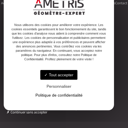
Accueil
Le cabinet
Foncier
Urbanisme
Copropriété
Topographie
Autres activités
Contact
Nous utilisons des cookies pour améliorer votre expérience. Les
cookies essentiels garantissent le bon fonctionnement du site, tandis
Adresse
que les cookies d'analyse nous aident à comprendre comment vous
2ter Cour Xavier Moreau, 33720 Podensac
l'utilisez. Les cookies de personnalisation et publicitaires permettent
une expérience plus adaptée à vos préférences et peuvent afficher
des annonces pertinentes. Vous contrôlez vos cookies via les
paramètres du navigateur. En continuant, vous acceptez notre
Téléphone
politique. Pour plus d'infos, consultez notre Politique de
05 56 27 26 08
Confidentialité. Profitez pleinement de votre visite !
Tout accepter
Email
ludovic.chiarami@geometre-expert.fr
Personnaliser
Politique de confidentialité
Horaires
Lundi - Vendredi : 08:30–12:30 / 13:30–18:00
Continuer sans accepter