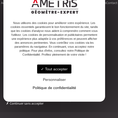
Accueil
Le cabinet
Foncier
Urbanisme
Copropriété
Topographie
Autres activités
Contact
Nous utilisons des cookies pour améliorer votre expérience. Les
cookies essentiels garantissent le bon fonctionnement du site, tandis
Adresse
que les cookies d'analyse nous aident à comprendre comment vous
2ter Cour Xavier Moreau, 33720 Podensac
l'utilisez. Les cookies de personnalisation et publicitaires permettent
une expérience plus adaptée à vos préférences et peuvent afficher
des annonces pertinentes. Vous contrôlez vos cookies via les
paramètres du navigateur. En continuant, vous acceptez notre
Téléphone
politique. Pour plus d'infos, consultez notre Politique de
05 56 27 26 08
Confidentialité. Profitez pleinement de votre visite !
Tout accepter
Email
ludovic.chiarami@geometre-expert.fr
Personnaliser
Politique de confidentialité
Horaires
Lundi - Vendredi : 08:30–12:30 / 13:30–18:00
Continuer sans accepter