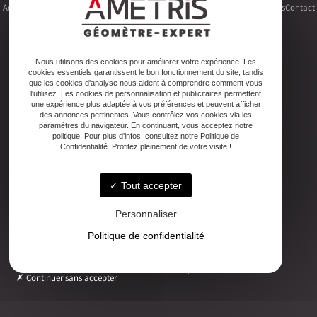
Accueil
Le cabinet
Foncier
Urbanisme
Copropriété
Topographie
Autres activités
Contact
Nous utilisons des cookies pour améliorer votre expérience. Les
cookies essentiels garantissent le bon fonctionnement du site, tandis
Adresse
que les cookies d'analyse nous aident à comprendre comment vous
2ter Cour Xavier Moreau, 33720 Podensac
l'utilisez. Les cookies de personnalisation et publicitaires permettent
une expérience plus adaptée à vos préférences et peuvent afficher
des annonces pertinentes. Vous contrôlez vos cookies via les
paramètres du navigateur. En continuant, vous acceptez notre
Téléphone
politique. Pour plus d'infos, consultez notre Politique de
05 56 27 26 08
Confidentialité. Profitez pleinement de votre visite !
Tout accepter
Email
ludovic.chiarami@geometre-expert.fr
Personnaliser
Politique de confidentialité
Horaires
Lundi - Vendredi : 08:30–12:30 / 13:30–18:00
Continuer sans accepter