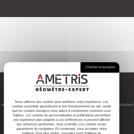
Fermer et accepter
Nous utilisons des cookies pour améliorer votre expérience. Les
Accueil
Le cabinet
Foncier
Urbanisme
Copropriété
Topographie
Autres activités
Contact
cookies essentiels garantissent le bon fonctionnement du site, tandis
que les cookies d'analyse nous aident à comprendre comment vous
l'utilisez. Les cookies de personnalisation et publicitaires permettent
une expérience plus adaptée à vos préférences et peuvent afficher
des annonces pertinentes. Vous contrôlez vos cookies via les
paramètres du navigateur. En continuant, vous acceptez notre
politique. Pour plus d'infos, consultez notre Politique de