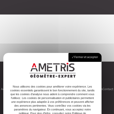
Fermer et accepter
Nous utilisons des cookies pour améliorer votre expérience. Les
Accueil
Le cabinet
Foncier
Urbanisme
Copropriété
Topographie
Autres activités
Contact
cookies essentiels garantissent le bon fonctionnement du site, tandis
que les cookies d'analyse nous aident à comprendre comment vous
l'utilisez. Les cookies de personnalisation et publicitaires permettent
une expérience plus adaptée à vos préférences et peuvent afficher
des annonces pertinentes. Vous contrôlez vos cookies via les
paramètres du navigateur. En continuant, vous acceptez notre
politique. Pour plus d'infos, consultez notre Politique de