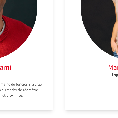
rami
Ma
In
maine du foncier, il a créé
n du métier de géomètre-
r et proximité.