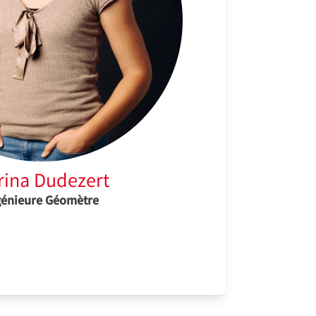
rina Dudezert
génieure Géomètre