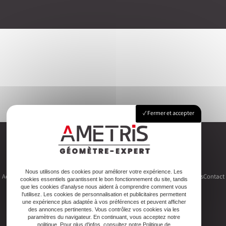
Fermer et accepter
Nous utilisons des cookies pour améliorer votre expérience. Les
Accueil
Le cabinet
Foncier
Urbanisme
Copropriété
Topographie
Autres activités
Contact
cookies essentiels garantissent le bon fonctionnement du site, tandis
que les cookies d'analyse nous aident à comprendre comment vous
l'utilisez. Les cookies de personnalisation et publicitaires permettent
une expérience plus adaptée à vos préférences et peuvent afficher
des annonces pertinentes. Vous contrôlez vos cookies via les
paramètres du navigateur. En continuant, vous acceptez notre
politique. Pour plus d'infos, consultez notre Politique de