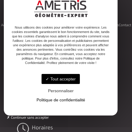
Accueil
Le cabinet
Foncier
Urbanisme
Copropriété
Topographie
Autres activités
Contact
Nous utilisons des cookies pour améliorer votre expérience. Les
cookies essentiels garantissent le bon fonctionnement du site, tandis
que les cookies d'analyse nous aident à comprendre comment vous
l'utilisez. Les cookies de personnalisation et publicitaires permettent
une expérience plus adaptée à vos préférences et peuvent afficher
des annonces pertinentes. Vous contrôlez vos cookies via les
Adresse
paramètres du navigateur. En continuant, vous acceptez notre
politique. Pour plus d'infos, consultez notre Politique de
2ter Cour Xavier Moreau, 33720 Podensac
Confidentialité. Profitez pleinement de votre visite !
Téléphone
Tout accepter
05 56 27 26 08
Personnaliser
Email
Politique de confidentialité
ludovic.chiarami@geometre-expert.fr
Continuer sans accepter
Horaires