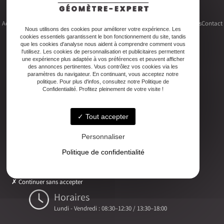
Accueil
Le cabinet
Foncier
Urbanisme
Copropriété
Topographie
Autres activités
Contact
Nous utilisons des cookies pour améliorer votre expérience. Les
cookies essentiels garantissent le bon fonctionnement du site, tandis
que les cookies d'analyse nous aident à comprendre comment vous
l'utilisez. Les cookies de personnalisation et publicitaires permettent
une expérience plus adaptée à vos préférences et peuvent afficher
des annonces pertinentes. Vous contrôlez vos cookies via les
Adresse
paramètres du navigateur. En continuant, vous acceptez notre
politique. Pour plus d'infos, consultez notre Politique de
2ter Cour Xavier Moreau, 33720 Podensac
Confidentialité. Profitez pleinement de votre visite !
Téléphone
Tout accepter
05 56 27 26 08
Personnaliser
Email
Politique de confidentialité
ludovic.chiarami@geometre-expert.fr
Continuer sans accepter
Horaires
Lundi - Vendredi : 08:30–12:30 / 13:30–18:00