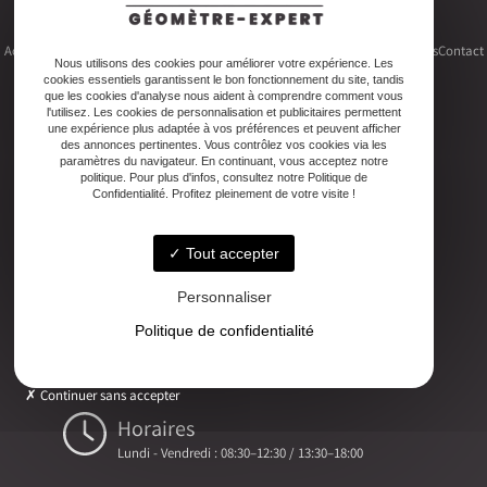
Accueil
Le cabinet
Foncier
Urbanisme
Copropriété
Topographie
Autres activités
Contact
Nous utilisons des cookies pour améliorer votre expérience. Les
cookies essentiels garantissent le bon fonctionnement du site, tandis
que les cookies d'analyse nous aident à comprendre comment vous
l'utilisez. Les cookies de personnalisation et publicitaires permettent
une expérience plus adaptée à vos préférences et peuvent afficher
des annonces pertinentes. Vous contrôlez vos cookies via les
Adresse
paramètres du navigateur. En continuant, vous acceptez notre
politique. Pour plus d'infos, consultez notre Politique de
2ter Cour Xavier Moreau, 33720 Podensac
Confidentialité. Profitez pleinement de votre visite !
Téléphone
Tout accepter
05 56 27 26 08
Personnaliser
Email
Politique de confidentialité
ludovic.chiarami@geometre-expert.fr
Continuer sans accepter
Horaires
Lundi - Vendredi : 08:30–12:30 / 13:30–18:00