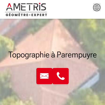
Skip
to
content
Topographie à Parempuyre