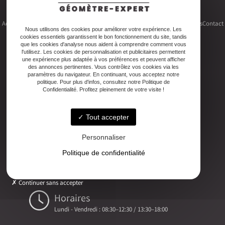
Accueil
Le cabinet
Foncier
Urbanisme
Copropriété
Topographie
Autres activités
Contact
Nous utilisons des cookies pour améliorer votre expérience. Les
cookies essentiels garantissent le bon fonctionnement du site, tandis
que les cookies d'analyse nous aident à comprendre comment vous
l'utilisez. Les cookies de personnalisation et publicitaires permettent
une expérience plus adaptée à vos préférences et peuvent afficher
des annonces pertinentes. Vous contrôlez vos cookies via les
Adresse
paramètres du navigateur. En continuant, vous acceptez notre
politique. Pour plus d'infos, consultez notre Politique de
2ter Cour Xavier Moreau, 33720 Podensac
Confidentialité. Profitez pleinement de votre visite !
Téléphone
Tout accepter
05 56 27 26 08
Personnaliser
Email
Politique de confidentialité
ludovic.chiarami@geometre-expert.fr
Continuer sans accepter
Horaires
Lundi - Vendredi : 08:30–12:30 / 13:30–18:00