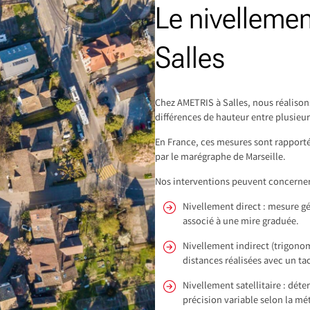
Le nivelleme
Salles
Chez AMETRIS à Salles, nous réalison
différences de hauteur entre plusieur
En France, ces mesures sont rapportée
par le marégraphe de Marseille.
Nos interventions peuvent concerner 
Nivellement direct : mesure g
associé à une mire graduée.
Nivellement indirect (trigonom
distances réalisées avec un t
Nivellement satellitaire : dét
précision variable selon la m