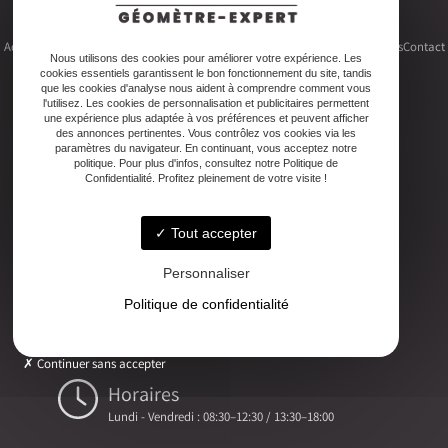
Accueil
Le cabinet
Foncier
Urbanisme
Copropriété
Topographie
Autres activités
Contact
Nous utilisons des cookies pour améliorer votre expérience. Les
cookies essentiels garantissent le bon fonctionnement du site, tandis
que les cookies d'analyse nous aident à comprendre comment vous
l'utilisez. Les cookies de personnalisation et publicitaires permettent
une expérience plus adaptée à vos préférences et peuvent afficher
des annonces pertinentes. Vous contrôlez vos cookies via les
Adresse
paramètres du navigateur. En continuant, vous acceptez notre
politique. Pour plus d'infos, consultez notre Politique de
2ter Cour Xavier Moreau, 33720 Podensac
Confidentialité. Profitez pleinement de votre visite !
Téléphone
Tout accepter
05 56 27 26 08
Personnaliser
Email
Politique de confidentialité
ludovic.chiarami@geometre-expert.fr
Continuer sans accepter
Horaires
Lundi - Vendredi : 08:30–12:30 / 13:30–18:00