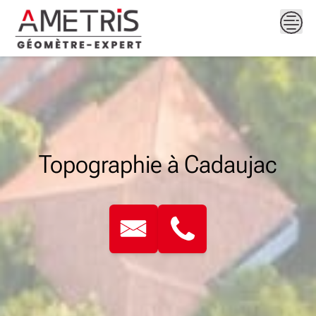
Skip
to
content
Topographie à Cadaujac