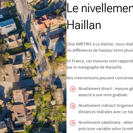
Le nivelleme
Haillan
Chez AMETRIS à Le Haillan, nous réal
les différences de hauteur entre plusi
En France, ces mesures sont rapportée
par le marégraphe de Marseille.
Nos interventions peuvent concerner 
Nivellement direct : mesure g
associé à une mire graduée.
Nivellement indirect (trigonom
distances réalisées avec un t
Nivellement satellitaire : dét
précision variable selon la m