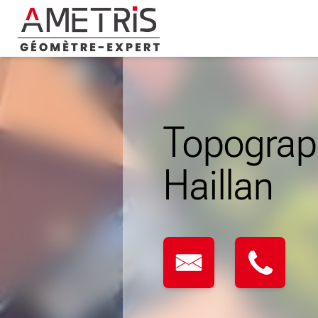
Skip
to
content
Topograp
Haillan