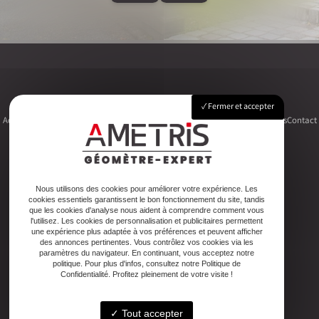
Fermer et accepter
Accueil
Le cabinet
Foncier
Urbanisme
Copropriété
Topographie
Autres activités
Contact
Adresse
Nous utilisons des cookies pour améliorer votre expérience. Les
cookies essentiels garantissent le bon fonctionnement du site, tandis
2ter Cour Xavier Moreau, 33720 Podensac
que les cookies d'analyse nous aident à comprendre comment vous
l'utilisez. Les cookies de personnalisation et publicitaires permettent
une expérience plus adaptée à vos préférences et peuvent afficher
Téléphone
des annonces pertinentes. Vous contrôlez vos cookies via les
paramètres du navigateur. En continuant, vous acceptez notre
05 56 27 26 08
politique. Pour plus d'infos, consultez notre Politique de
Confidentialité. Profitez pleinement de votre visite !
Email
Tout accepter