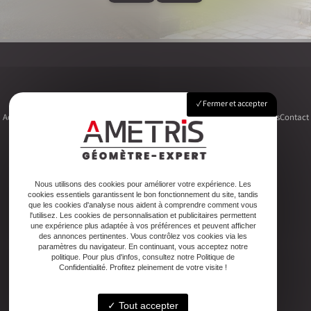
Fermer et accepter
Accueil
Le cabinet
Foncier
Urbanisme
Copropriété
Topographie
Autres activités
Contact
Adresse
Nous utilisons des cookies pour améliorer votre expérience. Les
cookies essentiels garantissent le bon fonctionnement du site, tandis
2ter Cour Xavier Moreau, 33720 Podensac
que les cookies d'analyse nous aident à comprendre comment vous
l'utilisez. Les cookies de personnalisation et publicitaires permettent
une expérience plus adaptée à vos préférences et peuvent afficher
Téléphone
des annonces pertinentes. Vous contrôlez vos cookies via les
paramètres du navigateur. En continuant, vous acceptez notre
05 56 27 26 08
politique. Pour plus d'infos, consultez notre Politique de
Confidentialité. Profitez pleinement de votre visite !
Email
Tout accepter