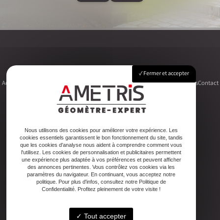
Fermer et accepter
Accueil
Le cabinet
Foncier
Urbanisme
Copropriété
Topographie
Autres activités
Contact
Adresse
Nous utilisons des cookies pour améliorer votre expérience. Les
cookies essentiels garantissent le bon fonctionnement du site, tandis
2ter Cour Xavier Moreau, 33720 Podensac
que les cookies d'analyse nous aident à comprendre comment vous
l'utilisez. Les cookies de personnalisation et publicitaires permettent
une expérience plus adaptée à vos préférences et peuvent afficher
Téléphone
des annonces pertinentes. Vous contrôlez vos cookies via les
paramètres du navigateur. En continuant, vous acceptez notre
05 56 27 26 08
politique. Pour plus d'infos, consultez notre Politique de
Confidentialité. Profitez pleinement de votre visite !
Email
Tout accepter