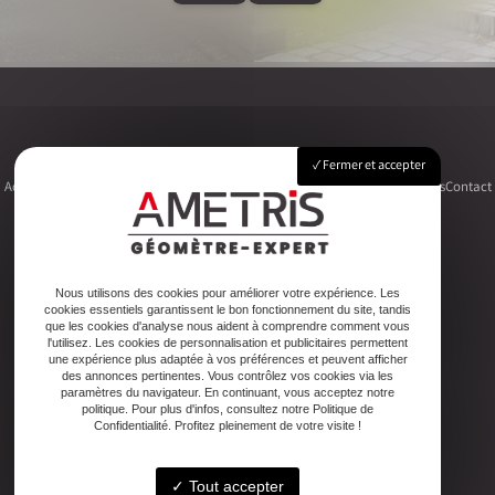
Fermer et accepter
Accueil
Le cabinet
Foncier
Urbanisme
Copropriété
Topographie
Autres activités
Contact
Adresse
Nous utilisons des cookies pour améliorer votre expérience. Les
cookies essentiels garantissent le bon fonctionnement du site, tandis
2ter Cour Xavier Moreau, 33720 Podensac
que les cookies d'analyse nous aident à comprendre comment vous
l'utilisez. Les cookies de personnalisation et publicitaires permettent
une expérience plus adaptée à vos préférences et peuvent afficher
Téléphone
des annonces pertinentes. Vous contrôlez vos cookies via les
paramètres du navigateur. En continuant, vous acceptez notre
05 56 27 26 08
politique. Pour plus d'infos, consultez notre Politique de
Confidentialité. Profitez pleinement de votre visite !
Email
Tout accepter