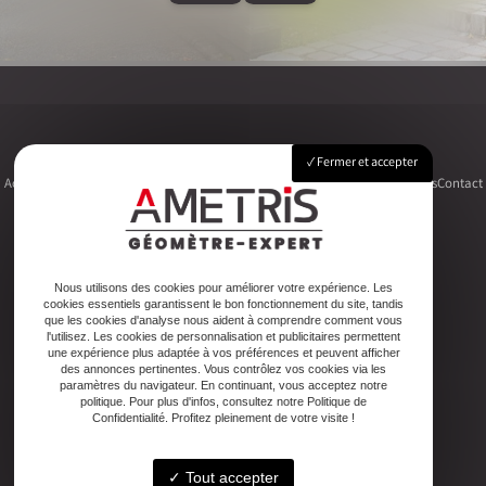
Fermer et accepter
Accueil
Le cabinet
Foncier
Urbanisme
Copropriété
Topographie
Autres activités
Contact
Adresse
Nous utilisons des cookies pour améliorer votre expérience. Les
cookies essentiels garantissent le bon fonctionnement du site, tandis
2ter Cour Xavier Moreau, 33720 Podensac
que les cookies d'analyse nous aident à comprendre comment vous
l'utilisez. Les cookies de personnalisation et publicitaires permettent
une expérience plus adaptée à vos préférences et peuvent afficher
Téléphone
des annonces pertinentes. Vous contrôlez vos cookies via les
paramètres du navigateur. En continuant, vous acceptez notre
05 56 27 26 08
politique. Pour plus d'infos, consultez notre Politique de
Confidentialité. Profitez pleinement de votre visite !
Email
Tout accepter