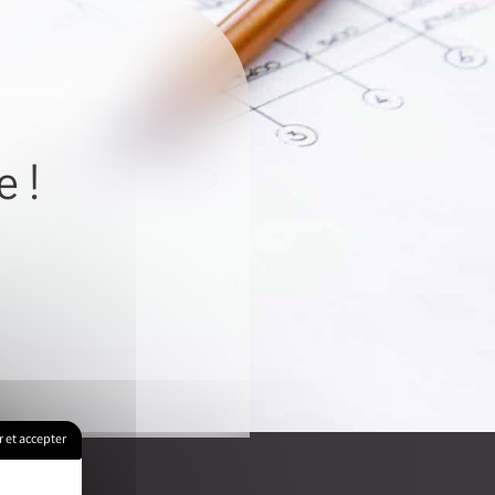
 !
 et accepter