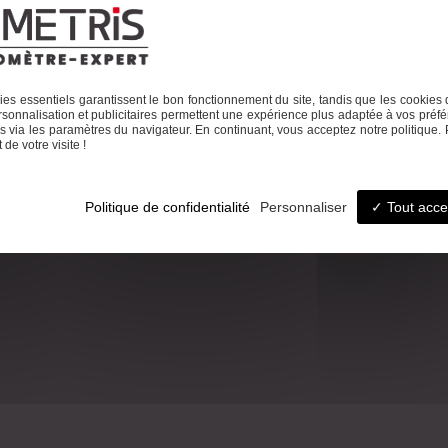
ccueil
Le cabinet
Foncier
Urbanisme
Copropriété
Topographie
Autres activité
es essentiels garantissent le bon fonctionnement du site, tandis que les cookies 
sonnalisation et publicitaires permettent une expérience plus adaptée à vos préfé
 via les paramètres du navigateur. En continuant, vous acceptez notre politique. 
de votre visite !
éphone
Email
7 26 08
ludovic.chiarami@geometr
Politique de confidentialité
Personnaliser
Tout acce