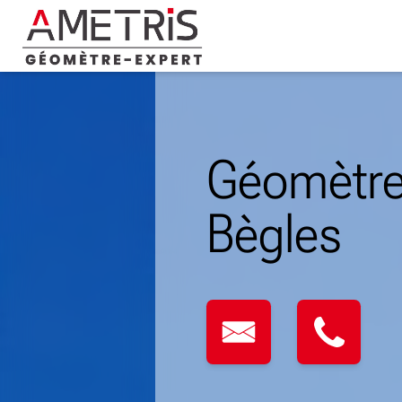
Skip
to
content
Géomètre
Bègles