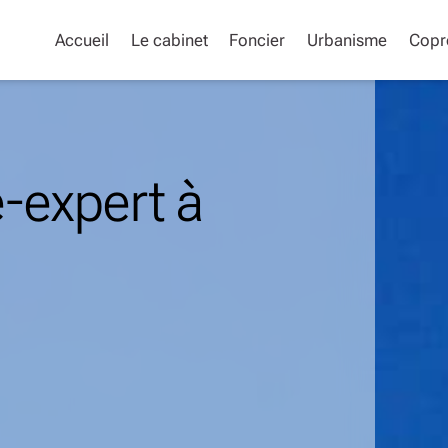
Accueil
Le cabinet
Foncier
Urbanisme
Copr
-expert à