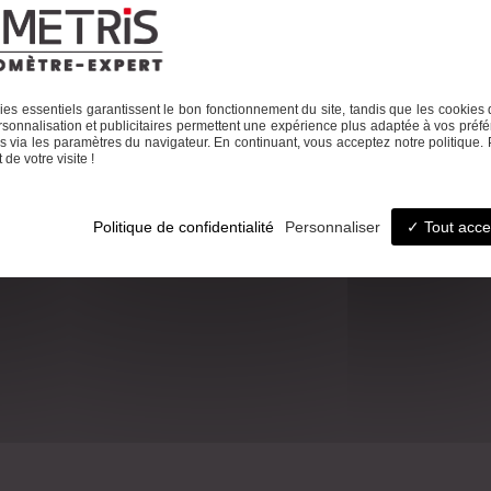
ccueil
Le cabinet
Foncier
Urbanisme
Copropriété
Topographie
Autres activité
es essentiels garantissent le bon fonctionnement du site, tandis que les cookies 
sonnalisation et publicitaires permettent une expérience plus adaptée à vos préfé
 via les paramètres du navigateur. En continuant, vous acceptez notre politique. 
de votre visite !
éphone
Email
7 26 08
ludovic.chiarami@geometr
Politique de confidentialité
Personnaliser
Tout acce