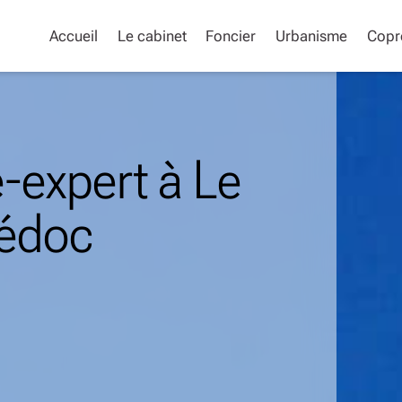
Accueil
Le cabinet
Foncier
Urbanisme
Copr
-expert à Le
Médoc