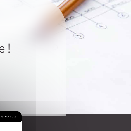
 !
 et accepter