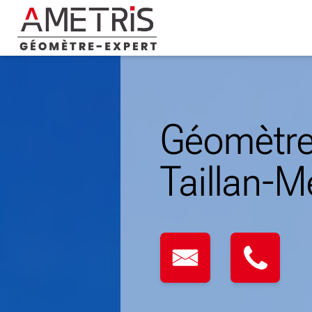
Skip
to
content
Géomètre
Taillan-