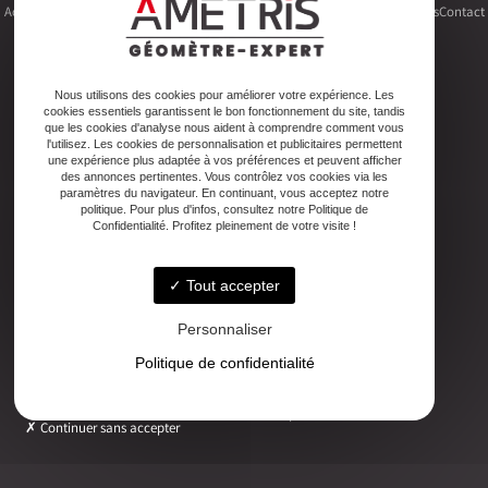
Accueil
Le cabinet
Foncier
Urbanisme
Copropriété
Topographie
Autres activités
Contact
Nous utilisons des cookies pour améliorer votre expérience. Les
cookies essentiels garantissent le bon fonctionnement du site, tandis
Adresse
que les cookies d'analyse nous aident à comprendre comment vous
2ter Cour Xavier Moreau, 33720 Podensac
l'utilisez. Les cookies de personnalisation et publicitaires permettent
une expérience plus adaptée à vos préférences et peuvent afficher
des annonces pertinentes. Vous contrôlez vos cookies via les
paramètres du navigateur. En continuant, vous acceptez notre
Téléphone
politique. Pour plus d'infos, consultez notre Politique de
05 56 27 26 08
Confidentialité. Profitez pleinement de votre visite !
Tout accepter
Email
ludovic.chiarami@geometre-expert.fr
Personnaliser
Politique de confidentialité
Horaires
Lundi - Vendredi : 08:30–12:30 / 13:30–18:00
Continuer sans accepter