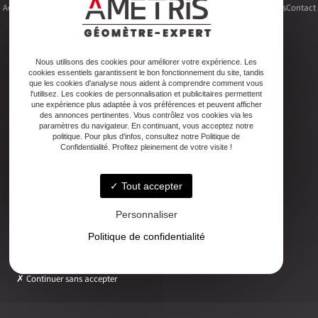
Accueil
Le cabinet
Foncier
Urbanisme
Copropriété
Topographie
Autres activités
Contact
Nous utilisons des cookies pour améliorer votre expérience. Les
cookies essentiels garantissent le bon fonctionnement du site, tandis
Adresse
que les cookies d'analyse nous aident à comprendre comment vous
2ter Cour Xavier Moreau, 33720 Podensac
l'utilisez. Les cookies de personnalisation et publicitaires permettent
une expérience plus adaptée à vos préférences et peuvent afficher
des annonces pertinentes. Vous contrôlez vos cookies via les
paramètres du navigateur. En continuant, vous acceptez notre
Téléphone
politique. Pour plus d'infos, consultez notre Politique de
05 56 27 26 08
Confidentialité. Profitez pleinement de votre visite !
Tout accepter
Email
ludovic.chiarami@geometre-expert.fr
Personnaliser
Politique de confidentialité
Horaires
Lundi - Vendredi : 08:30–12:30 / 13:30–18:00
Continuer sans accepter