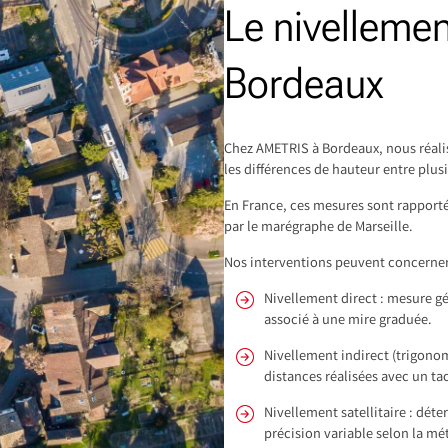
Le nivelleme
Bordeaux
Chez AMETRIS à Bordeaux, nous réali
les différences de hauteur entre plusi
En France, ces mesures sont rapportée
par le marégraphe de Marseille.
Nos interventions peuvent concerner 
Nivellement direct : mesure g
associé à une mire graduée.
Nivellement indirect (trigonom
distances réalisées avec un t
Nivellement satellitaire : dét
précision variable selon la m